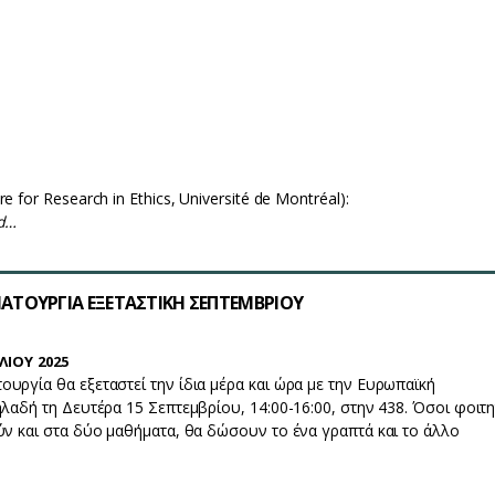
ΛΙΟΥ 2025
αρκούς Σεμιναρίου Πολιτικής Φιλοσοφίας, την Παρασκευή 11 Ιουλίου
ύν οι ακόλουθες δύο ομιλίες, στον πρώτο όροφο του Τμήματος Πολ
σιας Διοίκησης του ΕΚΠΑ (Θεμιστοκλέους 6):
 for Research in Ethics, Université de Montréal):
nd…
ΤΟΥΡΓΙΑ ΕΞΕΤΑΣΤΙΚΗ ΣΕΠΤΕΜΒΡΙΟΥ
ΛΙΟΥ 2025
υργία θα εξεταστεί την ίδια μέρα και ώρα με την Ευρωπαϊκή
ηλαδή τη Δευτέρα 15 Σεπτεμβρίου, 14:00-16:00, στην 438. Όσοι φοιτη
ύν και στα δύο μαθήματα, θα δώσουν το ένα γραπτά και το άλλο