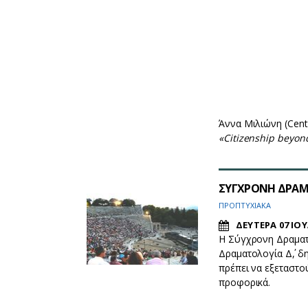
ΙΟΥΛΙΟΥ
ΕΚΔΗΛΩΣΕΙΣ
ΔΕΥΤΕΡΑ 07 ΙΟΥ
Στο πλαίσιο του Δι
θα πραγματοποιηθο
Επιστήμης και Δημό
10.00–12.00
Άννα Μιλιώνη (Centre
«Citizenship beyo
ΣΥΓΧΡΟΝΗ ΔΡΑΜΑ
ΠΡΟΠΤΥΧΙΑΚΑ
ΔΕΥΤΕΡΑ 07 ΙΟΥ
Η Σύγχρονη Δραματο
Δραματολογία Δ΄, δ
πρέπει να εξεταστο
προφορικά.