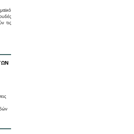
ημαϊκό
πουδές
ύν τις
ΤΩΝ
εις
υδών